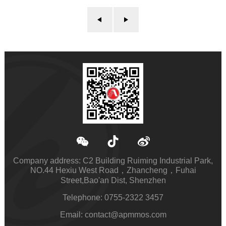
Company address: C2 Building Ruiming Industrial Park,
NO.44 Hexiu West Road，Zhancheng，Fuhai
Street,Bao'an Dist, Shenzhen
Telephone: 0755-2322 3457
Email: contact@apmmos.com