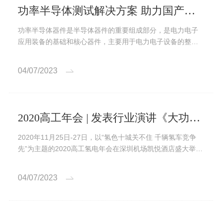
功率半导体测试解决方案 助力国产功率半导体快速发展
功率半导体器件是半导体器件的重要组成部分，是电力电子
应用装备的基础和核心器件，主要用于电力电子设备的整
流、稳压、开关、变频等，具有应用范围广、用量大等特
点。
04/07/2023
2020高工年会 | 发表行业演讲《大功率燃料电池测试设备挑战与机遇》
2020年11月25日-27日，以“氢色十城关不住 千辆氢车竞争
先”为主题的2020高工氢电年会在深圳机场凯悦酒店盛大举
办...
04/07/2023