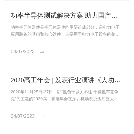
功率半导体测试解决方案 助力国产功率半导体快速发展
功率半导体器件是半导体器件的重要组成部分，是电力电子
应用装备的基础和核心器件，主要用于电力电子设备的整
流、稳压、开关、变频等，具有应用范围广、用量大等特
点。
04/07/2023
2020高工年会 | 发表行业演讲《大功率燃料电池测试设备挑战与机遇》
2020年11月25日-27日，以“氢色十城关不住 千辆氢车竞争
先”为主题的2020高工氢电年会在深圳机场凯悦酒店盛大举
办...
04/07/2023