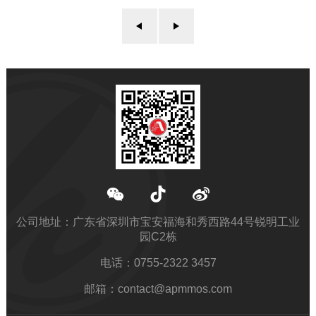
平面，沟槽，SGT II 三大平台都齐全的功率器件
半导体公司。封装形式，覆盖TO247-3L，
TO263-6L，TO220-3L...
公司地址：广东省深圳市宝安福海和秀西路44号锐明工业
园C2栋
电话：0755-2322 3457
邮箱：contact@apmmos.com